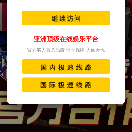
亚洲顶级在线娱乐平台
官方实力直营品牌·信誉保障·大额无忧